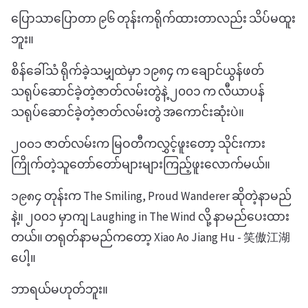
ပြောသာပြောတာ ၉၆ တုန်းကရိုက်ထားတာလည်း သိပ်မထူး
ဘူး။
စိန်ခေါ်သံ ရိုက်ခဲ့သမျှထဲမှာ ၁၉၈၄ က ချောင်ယွန်ဖတ်
သရုပ်ဆောင်ခဲ့တဲ့ဇာတ်လမ်းတွဲနဲ့ ၂၀၀၁ က လီယာပန်
သရုပ်ဆောင်ခဲ့တဲ့ဇာတ်လမ်းတွဲ အကောင်းဆုံးပဲ။
၂၀၀၁ ဇာတ်လမ်းက မြဝတီကလွှင့်ဖူးတော့ သိုင်းကား
ကြိုက်တဲ့သူတော်တော်များများကြည့်ဖူးလောက်မယ်။
၁၉၈၄ တုန်းက The Smiling, Proud Wanderer ဆိုတဲ့နာမည်
နဲ့။ ၂၀၀၁ မှာကျ Laughing in The Wind လို့ နာမည်ပေးထား
တယ်။ တရုတ်နာမည်ကတော့ Xiao Ao Jiang Hu - 笑傲江湖
ပေါ့။
ဘာရယ်မဟုတ်ဘူး။