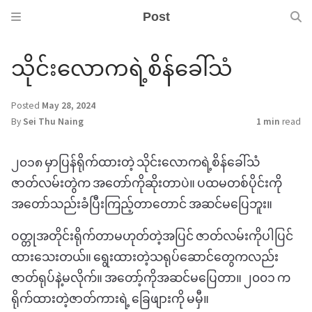
Post
သိုင်းလောကရဲ့စိန်ခေါ်သံ
Posted
May 28, 2024
By
Sei Thu Naing
1 min
read
၂၀၁၈ မှာပြန်ရိုက်ထားတဲ့ သိုင်းလောကရဲ့စိန်ခေါ်သံ
ဇာတ်လမ်းတွဲက အတော်ကိုဆိုးတာပဲ။ ပထမတစ်ပိုင်းကို
အတော်သည်းခံပြီးကြည့်တာတောင် အဆင်မပြေဘူး။
ဝတ္တုအတိုင်းရိုက်တာမဟုတ်တဲ့အပြင် ဇာတ်လမ်းကိုပါပြင်
ထားသေးတယ်။ ရွေးထားတဲ့သရုပ်ဆောင်တွေကလည်း
ဇာတ်ရုပ်နဲ့မလိုက်။ အတော့်ကိုအဆင်မပြေတာ။ ၂၀၀၁ က
ရိုက်ထားတဲ့ဇာတ်ကားရဲ့ ခြေဖျားကို မမှီ။