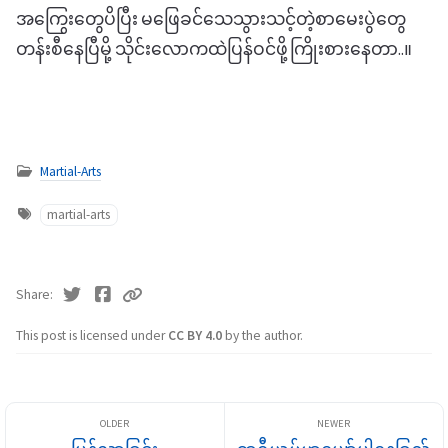
အကြွေးတွေပိပြီး မဖြေခင်သေသွားသင့်တဲ့စာမေးပွဲတွေ
တန်းစီနေပြီမို့ သိုင်းလောကထဲပြန်ဝင်ဖို့ကြိုးစားနေတာ..။
Martial-Arts
martial-arts
Share
This post is licensed under
CC BY 4.0
by the author.