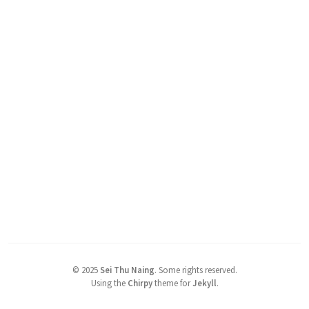
©
2025
Sei Thu Naing
.
Some rights reserved.
Using the
Chirpy
theme for
Jekyll
.